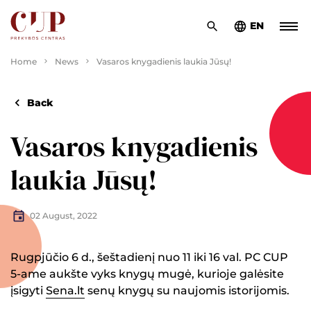
EN
Home
News
Vasaros knygadienis laukia Jūsų!
Back
Vasaros knygadienis
laukia Jūsų!
02 August, 2022
Rugpjūčio 6 d., šeštadienį nuo 11 iki 16 val. PC CUP
5-ame aukšte vyks knygų mugė, kurioje galėsite
įsigyti
Sena.lt
senų knygų su naujomis istorijomis.