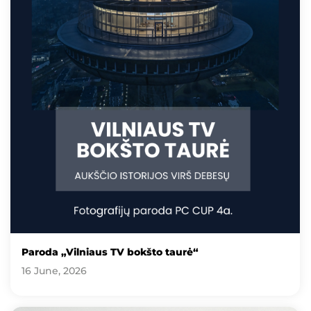
Paroda „Vilniaus TV bokšto taurė“
16 June, 2026