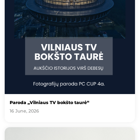
Paroda „Vilniaus TV bokšto taurė“
16 June, 2026