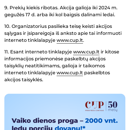
9. Prekių kiekis ribotas. Akcija galioja iki 2024 m.
gegužės 17 d. arba iki kol baigsis dalinami ledai.
10. Organizatorius pasilieka teisę keisti akcijos
sąlygas ir įsipareigoja iš anksto apie tai informuoti
interneto tinklalapyje
www.cup.lt
.
11. Esant interneto tinklapyje
www.cup.lt
ir kitose
informacijos priemonėse paskelbtų akcijos
taisyklių neatitikimams, galioja ir taikomos
interneto tinklalapyje
www.cup.lt
paskelbtos
akcijos taisyklės.