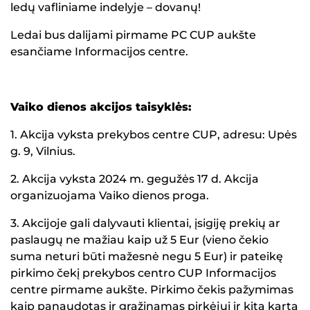
ledų vafliniame indelyje – dovanų!
Ledai bus dalijami pirmame PC CUP aukšte
esančiame Informacijos centre.
Vaiko dienos akcijos taisyklės:
1. Akcija vyksta prekybos centre CUP, adresu: Upės
g. 9, Vilnius.
2. Akcija vyksta 2024 m. gegužės 17 d. Akcija
organizuojama Vaiko dienos proga.
3. Akcijoje gali dalyvauti klientai, įsigiję prekių ar
paslaugų ne mažiau kaip už 5 Eur (vieno čekio
suma neturi būti mažesnė negu 5 Eur) ir pateikę
pirkimo čekį prekybos centro CUP Informacijos
centre pirmame aukšte. Pirkimo čekis pažymimas
kaip panaudotas ir grąžinamas pirkėjui ir kitą kartą