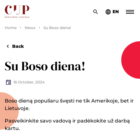
EN
Home
News
Su Boso diena!
Back
Su Boso diena!
16 October, 2024
Boso dieną populiaru švęsti ne tik Amerikoje, bet ir
Lietuvoje.
Pasveikinkite savo vadovą ir padėkokite už darbą
kartu.