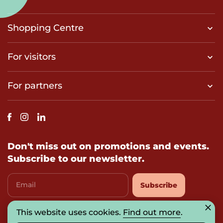
Shopping Centre
For visitors
For partners
Don't miss out on promotions and events.
Subscribe to our newsletter.
Email
Subscribe
This website uses cookies.
Find out more
.
I agree with
privacy-policy