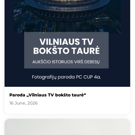
Paroda „Vilniaus TV bokšto taurė“
16 June, 2026