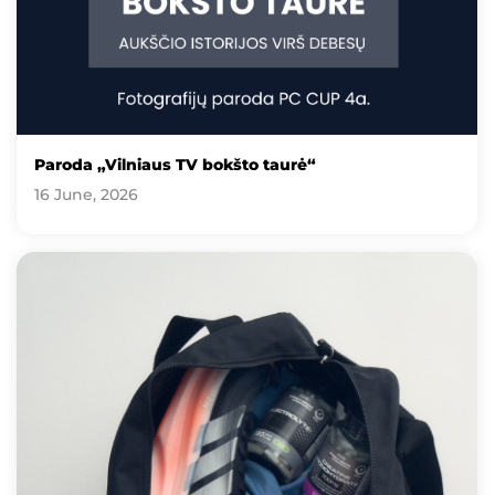
Paroda „Vilniaus TV bokšto taurė“
16 June, 2026