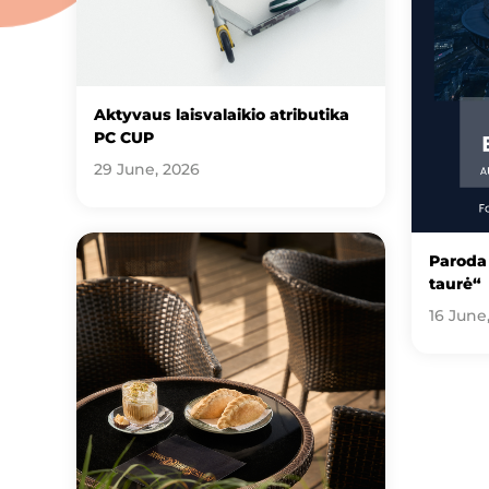
Aktyvaus laisvalaikio atributika
PC CUP
29 June, 2026
Paroda 
taurė“
16 June