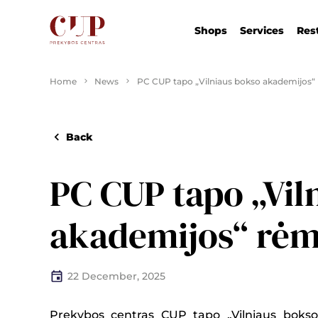
Shops
Services
Res
Home
News
PC CUP tapo „Vilniaus bokso akademijos“
Back
PC CUP tapo „Vil
akademijos“ rėm
22 December, 2025
Prekybos centras CUP tapo „Vilniaus bokso 