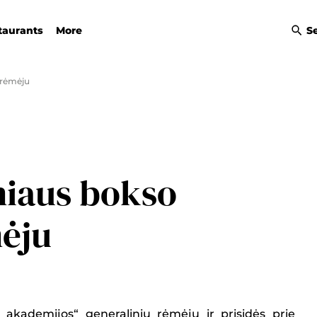
taurants
More
S
 rėmėju
niaus bokso
ėju
akademijos“ generaliniu rėmėju ir prisidės prie