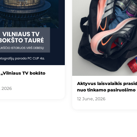
„Vilniaus TV bokšto
Aktyvus laisvalaikis prasi
, 2026
nuo tinkamo pasiruošimo
12 June, 2026