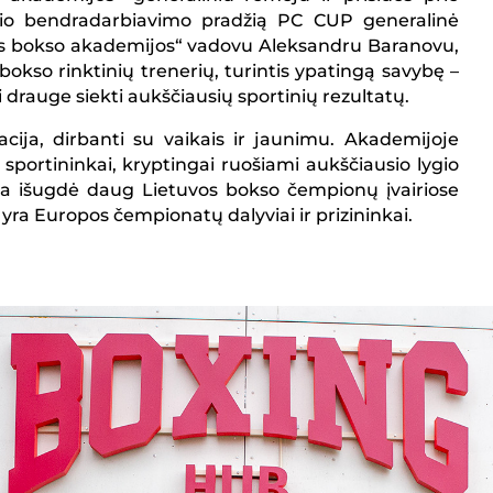
io bendradarbiavimo pradžią PC CUP generalinė
aus bokso akademijos“ vadovu Aleksandru Baranovu,
bokso rinktinių trenerių, turintis ypatingą savybę –
 drauge siekti aukščiausių sportinių rezultatų.
cija, dirbanti su vaikais ir jaunimu. Akademijoje
k sportininkai, kryptingai ruošiami aukščiausio lygio
a išugdė daug Lietuvos bokso čempionų įvairiose
 yra Europos čempionatų dalyviai ir prizininkai.