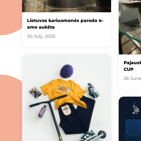
Lietuvos kariuomenės paroda 4-
ame aukšte
30 July, 2026
Pajausk
CUP
26 June