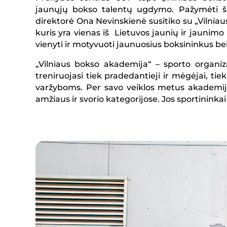
jaunųjų bokso talentų ugdymo. Pažymėti š
direktorė Ona Nevinskienė susitiko su „Vilni
kuris yra vienas iš Lietuvos jaunių ir jaunimo 
vienyti ir motyvuoti jaunuosius boksininkus bei
„Vilniaus bokso akademija“ – sporto organiza
treniruojasi tiek pradedantieji ir mėgėjai, tie
varžyboms. Per savo veiklos metus akademij
amžiaus ir svorio kategorijose. Jos sportininkai