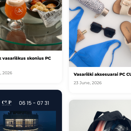
 vasariškus skonius PC
, 2026
Vasariški aksesuarai PC C
23 June, 2026