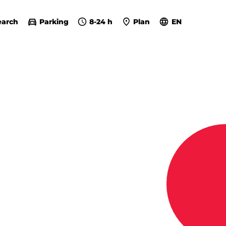
earch
Parking
8-24 h
Plan
EN