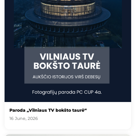
Paroda „Vilniaus TV bokšto taurė“
16 June, 2026