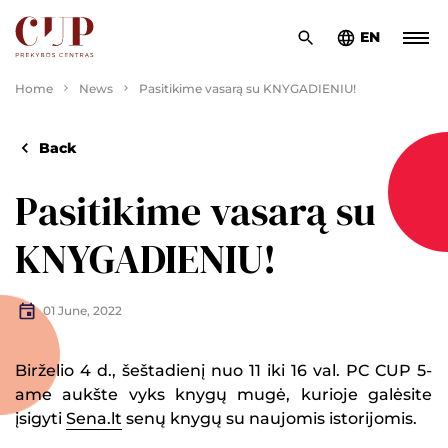
EN
Home
News
Pasitikime vasarą su KNYGADIENIU!
Back
Pasitikime vasarą su
KNYGADIENIU!
01 June, 2022
Birželio 4 d., šeštadienį nuo 11 iki 16 val. PC CUP 5-
ame aukšte vyks knygų mugė, kurioje galėsite
įsigyti
Sena.lt
senų knygų su naujomis istorijomis.