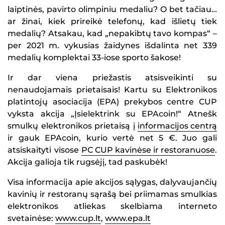
laiptinės, pavirto olimpiniu medaliu? O bet tačiau…
ar žinai, kiek prireikė telefonų, kad išlietų tiek
medalių? Atsakau, kad „nepakibtų tavo kompas“ –
per 2021 m. vykusias žaidynes išdalinta net 339
medalių komplektai 33-iose sporto šakose!
Ir dar viena priežastis atsisveikinti su
nenaudojamais prietaisais! Kartu su Elektronikos
platintojų asociacija (EPA) prekybos centre CUP
vyksta akcija „Įsielektrink su EPAcoin!“ Atnešk
smulkų elektronikos prietaisą į
informacijos centrą
ir gauk EPAcoin, kurio vertė net 5 €. Juo gali
atsiskaityti visose
PC CUP kavinėse ir restoranuose
.
Akcija galioja tik rugsėjį, tad paskubėk!
Visa informacija apie akcijos sąlygas, dalyvaujančių
kavinių ir restoranų sąrašą bei priimamas smulkias
elektronikos atliekas skelbiama interneto
svetainėse:
www.cup.lt
,
www.epa.lt