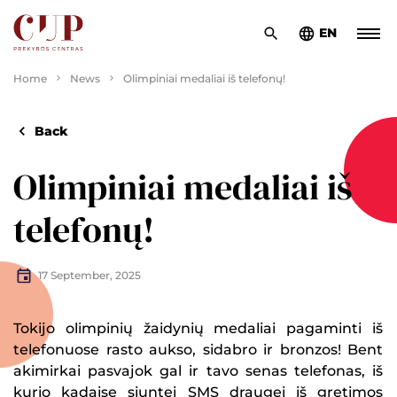
EN
Home
News
Olimpiniai medaliai iš telefonų!
Back
Olimpiniai medaliai iš
telefonų!
17 September, 2025
Tokijo olimpinių žaidynių medaliai pagaminti iš
telefonuose rasto aukso, sidabro ir bronzos! Bent
akimirkai pasvajok gal ir tavo senas telefonas, iš
kurio kadaise siuntei SMS draugei iš gretimos