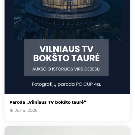
Paroda „Vilniaus TV bokšto taurė“
16 June, 2026