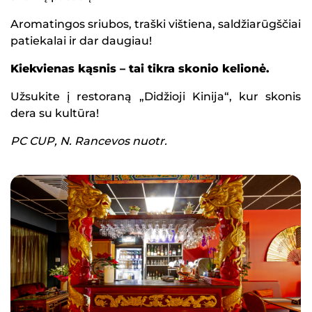
Aromatingos sriubos, traški vištiena, saldžiarūgščiai
patiekalai ir dar daugiau!
Kiekvienas kąsnis – tai tikra skonio kelionė.
Užsukite į restoraną „Didžioji Kinija“, kur skonis
dera su kultūra!
PC CUP, N. Rancevos nuotr.