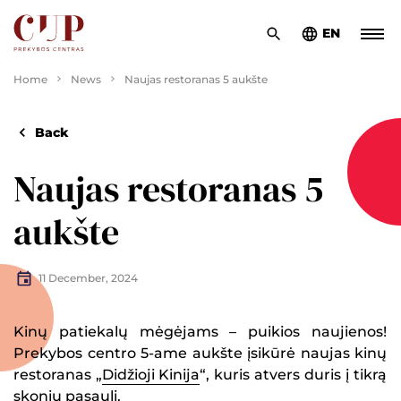
EN
Home
News
Naujas restoranas 5 aukšte
Back
Naujas restoranas 5
aukšte
11 December, 2024
Kinų patiekalų mėgėjams – puikios naujienos!
Prekybos centro 5-ame aukšte įsikūrė naujas kinų
restoranas „
Didžioji Kinija
“, kuris atvers duris į tikrą
skonių pasaulį.