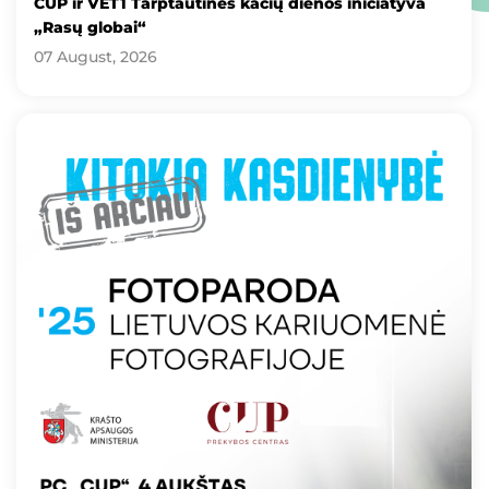
CUP ir VET1 Tarptautinės kačių dienos iniciatyva
„Rasų globai“
07 August, 2026