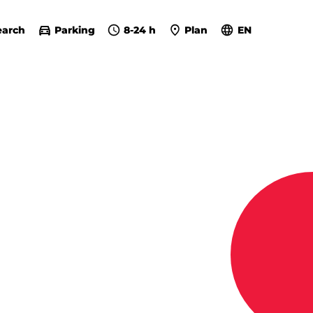
earch
Parking
8-24 h
Plan
EN