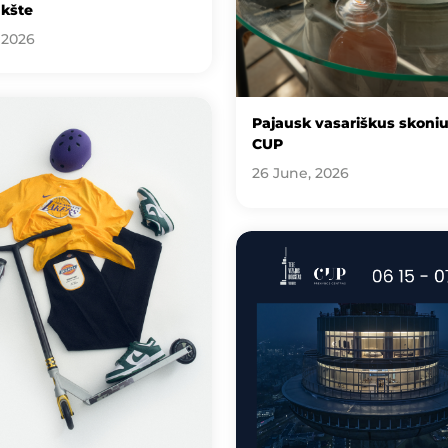
kšte
 2026
Pajausk vasariškus skoni
CUP
26 June, 2026