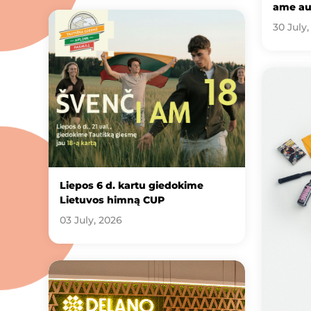
ame au
30 July,
Liepos 6 d. kartu giedokime
Lietuvos himną CUP
03 July, 2026