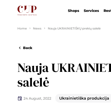
Shops
Services
Res
Home
News
Nauja UKRAINIETIŠKŲ prekių salelė
Back
Nauja UKRAINIE
salelė
Ukrainietiška produkcija
24 August, 2022