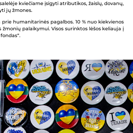
alelėje kviečiame įsigyti atributikos, žaislų, dovanų,
yti jų žmones.
a prie humanitarinės pagalbos. 10 % nuo kiekvienos
žmonių palaikymui. Visos surinktos lėšos keliauja į
 fondas“.