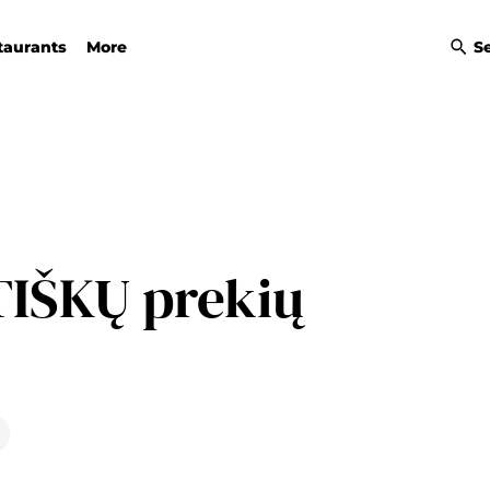
taurants
More
S
TIŠKŲ prekių