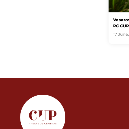
Vasaros
PC CUP
17 June