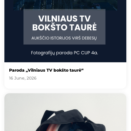
Paroda „Vilniaus TV bokšto taurė“
16 June, 2026