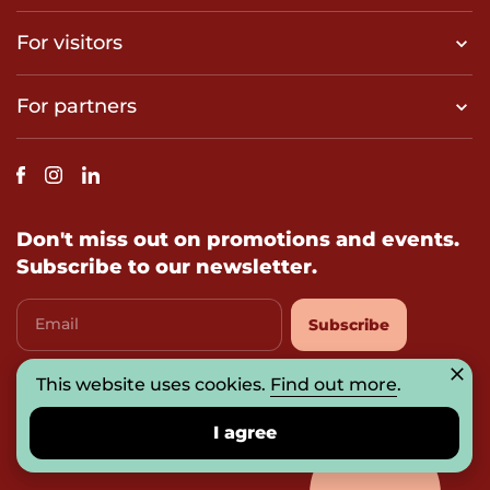
For visitors
For partners
Don't miss out on promotions and events.
Subscribe to our newsletter.
Email
Subscribe
This website uses cookies.
Find out more
.
I agree with
privacy-policy
I agree
© 2026 UAB „Prosperitas Baltica“