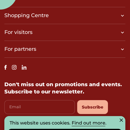
Shopping Centre
For visitors
For partners
Don't miss out on promotions and events.
Subscribe to our newsletter.
Email
Subscribe
This website uses cookies.
Find out more
.
I agree with
privacy-policy