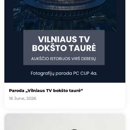
Paroda „Vilniaus TV bokšto taurė“
16 June, 2026