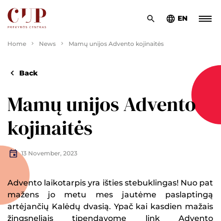
EN
Home
News
Mamų unijos Advento kojinaitės
Back
Mamų unijos Advento
kojinaitės
13 November, 2023
Advento laikotarpis yra išties stebuklingas! Nuo pat
mažens jo metu mes jautėme paslaptingą
artėjančių Kalėdų dvasią. Ypač kai kasdien mažais
žingsneliais tipendavome link Advento