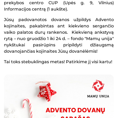
prekybos centro CUP (Upės g. 9, Vilnius)
Informacijos centrą (1 aukšte).
Jūsų padovanotos dovanos užpildys Advento
kojinaites, pakabintas ant kiekvieno sergančio
vaiko palatos durų rankenos. Kiekvieną ankstyvą
rytą – nuo gruodžio 1 iki 24 d. – fondo "Mamų unija"
nykštukai pasirūpins pripildyti džiaugsmą
dovanojančias kojinaites Jūsų dovanėlėmis!
Tai toks stebuklingas metas! Patirkime jį visi kartu!