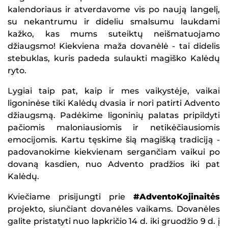
kalendoriaus ir atverdavome vis po naują langelį,
su nekantrumu ir dideliu smalsumu laukdami
kažko, kas mums suteiktų neišmatuojamo
džiaugsmo! Kiekviena maža dovanėlė - tai didelis
stebuklas, kuris padeda sulaukti magiško Kalėdų
ryto.
Lygiai taip pat, kaip ir mes vaikystėje, vaikai
ligoninėse tiki Kalėdų dvasia ir nori patirti Advento
džiaugsmą. Padėkime ligoninių palatas pripildyti
pačiomis maloniausiomis ir netikėčiausiomis
emocijomis. Kartu tęskime šią magišką tradiciją -
padovanokime kiekvienam sergančiam vaikui po
dovaną kasdien, nuo Advento pradžios iki pat
Kalėdų.
Kviečiame prisijungti prie
#AdventoKojinaitės
projekto, siunčiant dovanėles vaikams. Dovanėles
galite pristatyti nuo lapkričio 14 d. iki gruodžio 9 d. į