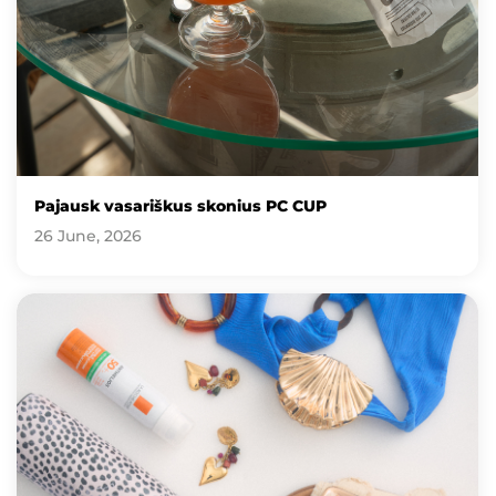
Pajausk vasariškus skonius PC CUP
26 June, 2026