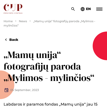
EN
Home
News
„Mamų unija“ fotografijų paroda „Mylimos -
mylinčios“
Back
„Mamų unija“
fotografijų paroda
„Mylimos - mylinčios“
05 September, 2023
Labdaros ir paramos fondas „Mamų unija“ jau 15