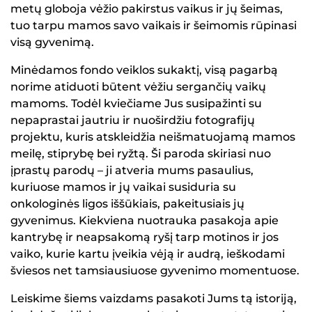
metų globoja vėžio pakirstus vaikus ir jų šeimas,
tuo tarpu mamos savo vaikais ir šeimomis rūpinasi
visą gyvenimą.
Minėdamos fondo veiklos sukaktį, visą pagarbą
norime atiduoti būtent vėžiu sergančių vaikų
mamoms. Todėl kviečiame Jus susipažinti su
nepaprastai jautriu ir nuoširdžiu fotografijų
projektu, kuris atskleidžia neišmatuojamą mamos
meilę, stiprybę bei ryžtą. Ši paroda skiriasi nuo
įprastų parodų – ji atveria mums pasaulius,
kuriuose mamos ir jų vaikai susiduria su
onkologinės ligos iššūkiais, pakeitusiais jų
gyvenimus. Kiekviena nuotrauka pasakoja apie
kantrybę ir neapsakomą ryšį tarp motinos ir jos
vaiko, kurie kartu įveikia vėją ir audrą, ieškodami
šviesos net tamsiausiuose gyvenimo momentuose.
Leiskime šiems vaizdams pasakoti Jums tą istoriją,