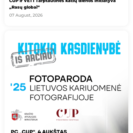
CUP ir VET1 Tarptautinės kačių dienos iniciatyva
„Rasų globai“
07 August, 2026