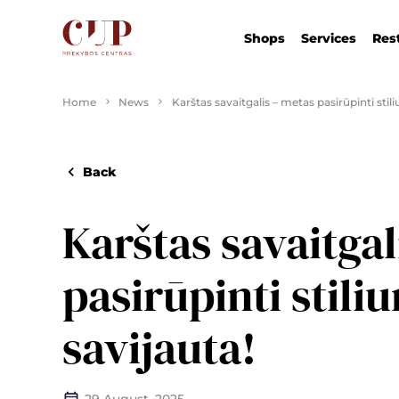
Shops
Services
Res
Home
News
Karštas savaitgalis – metas pasirūpinti stili
Back
Karštas savaitgal
pasirūpinti stiliu
savijauta!
29 August, 2025