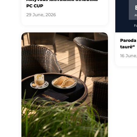
PC CUP
29 June, 2026
Paroda 
taurė“
16 June