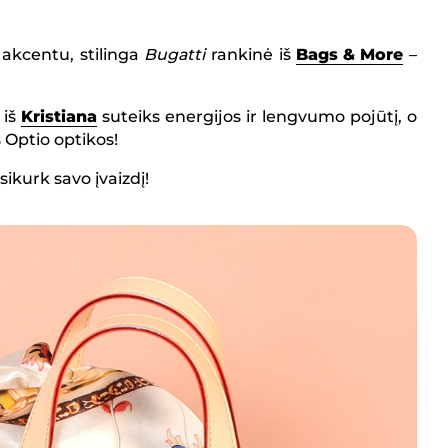
akcentu, stilinga
Bugatti
rankinė iš
Bags & More
–
 iš
Kristiana
suteiks energijos ir lengvumo pojūtį, o
š Optio optikos!
sikurk savo įvaizdį!