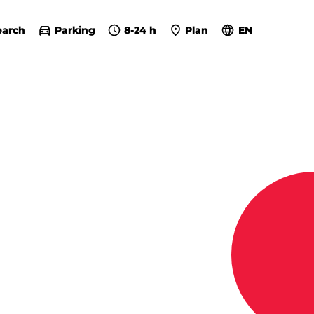
earch
Parking
8-24 h
Plan
EN