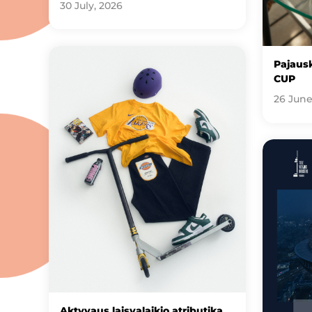
30 July, 2026
Pajausk
CUP
26 June
Aktyvaus laisvalaikio atributika