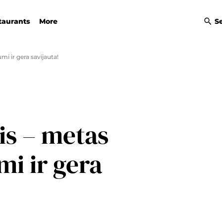
taurants
More
S
umi ir gera savijauta!
is – metas
mi ir gera