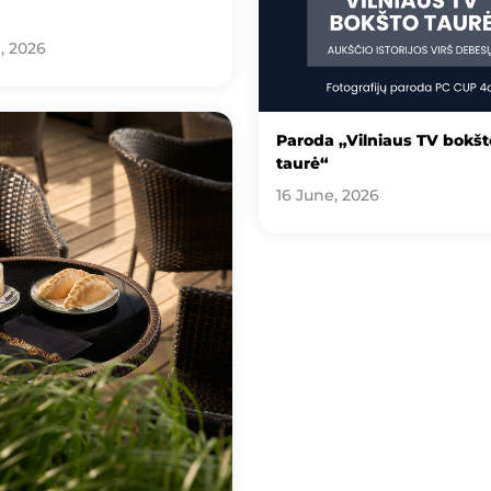
, 2026
Paroda „Vilniaus TV bokšt
taurė“
16 June, 2026