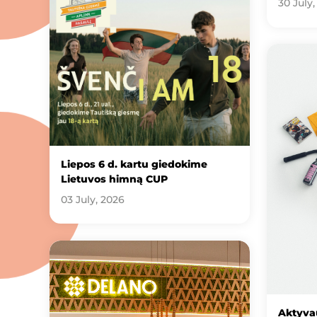
30 July,
Liepos 6 d. kartu giedokime
Lietuvos himną CUP
03 July, 2026
Aktyvau