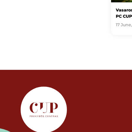
Vasaros
PC CUP
17 June