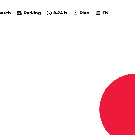
earch
Parking
8-24 h
Plan
EN