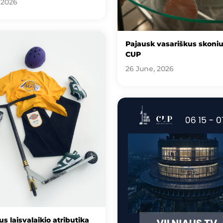
 2026
Pajausk vasariškus skoni
CUP
26 June, 2026
s laisvalaikio atributika