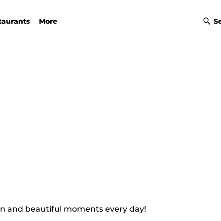
taurants
More
S
ion and beautiful moments every day!