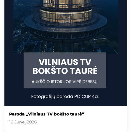
Paroda „Vilniaus TV bokšto taurė“
16 June, 2026