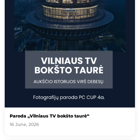
Paroda „Vilniaus TV bokšto taurė“
16 June, 2026