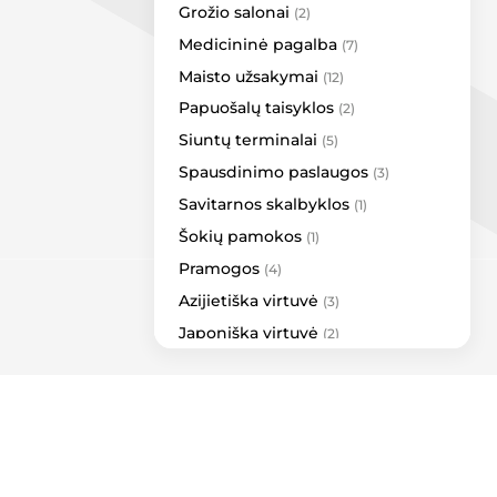
Grožio salonai
(2)
Simrakt
Medicininė pagalba
(7)
Tomas Gold
Maisto užsakymai
(12)
Vitrina
Papuošalų taisyklos
(2)
Grill London
Siuntų terminalai
(5)
Vero Cafe
Spausdinimo paslaugos
LP Express
(3)
Savitarnos skalbyklos
Omniva
(1)
Valma
Šokių pamokos
(1)
Venipak
Pramogos
(4)
Bags & More
Azijietiška virtuvė
(3)
Brasco Jewelry
Japoniška virtuvė
(2)
Cascada
Galanterijos taisymas
(1)
TaDam
Drabužių siuvimas
(1)
Triumph
Laikrodžių taisymas
(1)
SEB bankomatas
Terasos
(9)
Medus bankomatas
Bankomatai
(4)