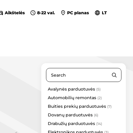
Aikštelės
8-22 val.
PC planas
LT
Avalynės parduotuvės
(5)
6 šeši 12 dvylika
Automobilių remontas
Agmanta
(2)
Buities prekių parduotuvės
FamClub
(7)
Lelija
Dovanų parduotuvės
(6)
Marli Woman
Drabužių parduotuvės
(14)
Pepco
Elektronikos parduotuvės
(3)