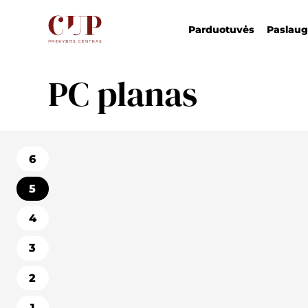
Parduotuvės
Paslau
PC planas
6
5
4
3
2
1