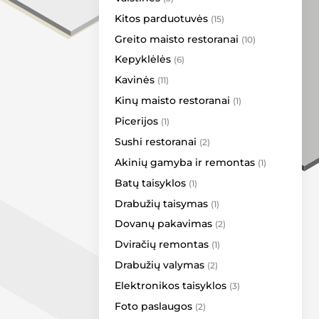
Bachata Vilnius
Kitos parduotuvės
(15)
Didžioji Kinija
Greito maisto restoranai
(10)
Katpėdėlė
Kepyklėlės
(6)
Delano
Kavinės
(11)
Eurokos
Kinų maisto restoranai
(1)
Eurovaistinė
Picerijos
(1)
Gera dovana
Sushi restoranai
(2)
InHair
Akinių gamyba ir remontas
(1)
Kamėja
Batų taisyklos
(1)
Kristiana
Drabužių taisymas
(1)
Argentum
Dovanų pakavimas
(2)
Mažoji Ragainė
Dviračių remontas
(1)
Narvesen
Drabužių valymas
(2)
Optio
Elektronikos taisyklos
(3)
Royal Smoke 3 a.
Foto paslaugos
(2)
Sidabrinis takas