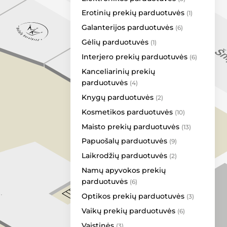
Rieker | A&G
Erotinių prekių parduotuvės
(1)
Tights Shop
Galanterijos parduotuvės
(6)
Utenos trikotažas
Gėlių parduotuvės
(1)
Berautus
Interjero prekių parduotuvės
(6)
Ava Lingerie
Kanceliarinių prekių
Case4You
parduotuvės
(4)
Danija
Knygų parduotuvės
(2)
Deichmann
Kosmetikos parduotuvės
(10)
Sportland
Maisto prekių parduotuvės
(13)
Toni
Papuošalų parduotuvės
(9)
Fantazijos.lt
Laikrodžių parduotuvės
(2)
Rooftop Guacamole
Namų apyvokos prekių
Manami
parduotuvės
(6)
Charlie Pizza
Optikos prekių parduotuvės
(3)
Boft Photo Printing
Vaikų prekių parduotuvės
(6)
Mažųjų karalystė
Vaistinės
(3)