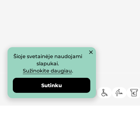
Šioje svetainėje naudojami
slapukai.
Sužinokite daugiau
.
Sutinku