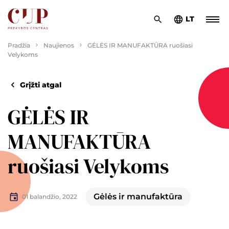
LT
Pradžia
Naujienos
GĖLĖS IR MANUFAKTŪRA ruošiasi
Velykoms
Grįžti atgal
GĖLĖS IR
MANUFAKTŪRA
ruošiasi Velykoms
Gėlės ir manufaktūra
01 balandžio, 2022