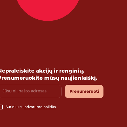
Nepraleiskite akcijų ir renginių.
Prenumeruokite mūsų naujienlaiškį.
Jūsų el. pašto adresas
Prenumeruoti
Sutinku su
privatumo politika