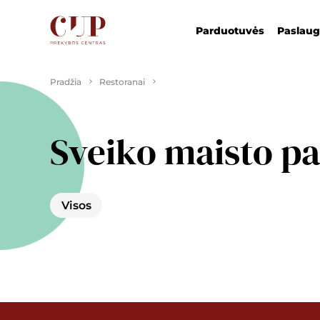
Parduotuvės
Paslau
Pradžia
Restoranai
Sveiko maisto p
Visos