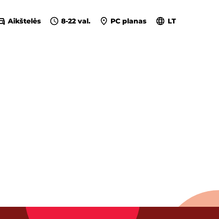
Aikštelės
8-22 val.
PC planas
LT