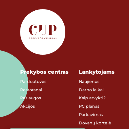
Prekybos centras
Lankytojams
Parduotuvės
Naujienos
Restoranai
Darbo laikai
Paslaugos
Kaip atvykti?
Akcijos
PC planas
Parkavimas
Dovanų kortelė