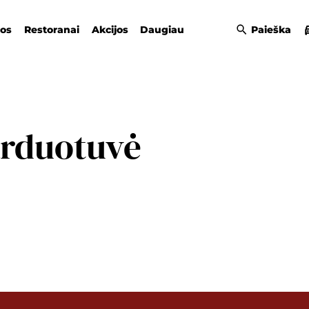
gos
Restoranai
Akcijos
Daugiau
Paieška
arduotuvė