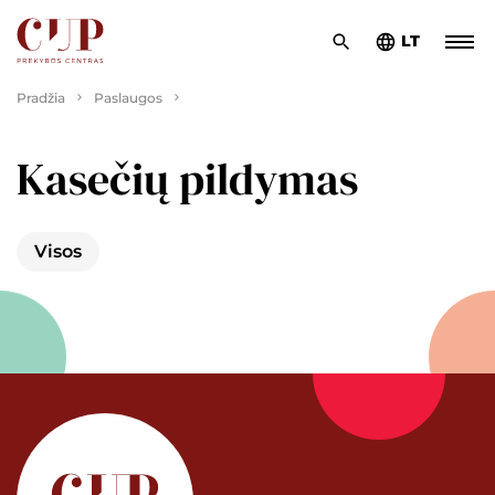
LT
Pradžia
Paslaugos
Kasečių pildymas
Visos