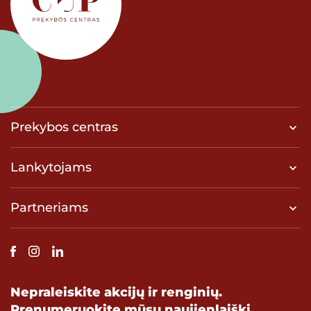
Prekybos centras
Lankytojams
Partneriams
Nepraleiskite akcijų ir renginių.
Prenumeruokite mūsų naujienlaiškį.